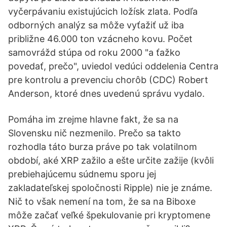
vyčerpávaniu existujúcich ložísk zlata. Podľa
odborných analýz sa môže vyťažiť už iba
približne 46.000 ton vzácneho kovu. Počet
samovrážd stúpa od roku 2000 "a ťažko
povedať, prečo", uviedol vedúci oddelenia Centra
pre kontrolu a prevenciu chorôb (CDC) Robert
Anderson, ktoré dnes uvedenú správu vydalo.
Pomáha im zrejme hlavne fakt, že sa na
Slovensku nič nezmenilo. Prečo sa takto
rozhodla táto burza práve po tak volatilnom
období, aké XRP zažilo a ešte určite zažije (kvôli
prebiehajúcemu súdnemu sporu jej
zakladateľskej spoločnosti Ripple) nie je známe.
Nič to však nemení na tom, že sa na Biboxe
môže začať veľké špekulovanie pri kryptomene