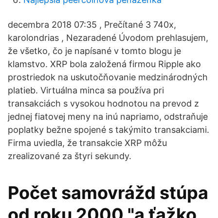
decembra 2018 07:35 , Prečítané 3 740x,
karolondrias , Nezaradené Úvodom prehlasujem,
že všetko, čo je napísané v tomto blogu je
klamstvo. XRP bola založená firmou Ripple ako
prostriedok na uskutočňovanie medzinárodných
platieb. Virtuálna minca sa používa pri
transakciách s vysokou hodnotou na prevod z
jednej fiatovej meny na inú napriamo, odstraňuje
poplatky bežne spojené s takýmito transakciami.
Firma uviedla, že transakcie XRP môžu
zrealizované za štyri sekundy.
Počet samovrážd stúpa
od roku 2000 "a ťažko