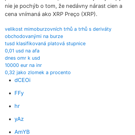
nie je pochýb o tom, že nedávny nárast cien a
cena vnímaná ako XRP Preço (XRP).
velikost mimoburzovních trhů a trhů s deriváty
obchodovanými na burze
tusd klasifikovaná platová stupnice
0,01 usd na afa
dnes omr k usd
10000 eur na inr
0,32 jako zlomek a procento
dCEOi
FFy
hr
yAz
AmYB