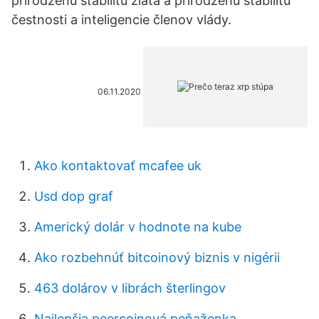
prirodzenú stabilitu zlata a prirodzenú stabilitu
čestnosti a inteligencie členov vlády.
06.11.2020
Ako kontaktovať mcafee uk
Usd dop graf
Americký dolár v hodnote na kube
Ako rozbehnúť bitcoinový biznis v nigérii
463 dolárov v librách šterlingov
Najlepšia peercoinová peňaženka