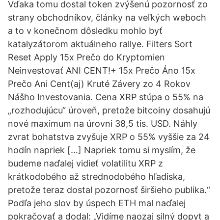
Vďaka tomu dostal token zvýšenú pozornosť zo
strany obchodníkov, články na veľkých weboch
a to v konečnom dôsledku mohlo byť
katalyzátorom aktuálneho rallye. Filters Sort
Reset Apply 15x Prečo do Kryptomien
Neinvestovať ANI CENT!+ 15x Prečo Áno 15x
Prečo Ani Cent(aj) Kruté Závery zo 4 Rokov
Nášho Investovania. Cena XRP stúpa o 55% na
„rozhodujúcu“ úroveň, pretože bitcoiny dosahujú
nové maximum na úrovni 38,5 tis. USD. Náhly
zvrat bohatstva zvyšuje XRP o 55% vyššie za 24
hodín napriek […] Napriek tomu si myslím, že
budeme naďalej vidieť volatilitu XRP z
krátkodobého až strednodobého hľadiska,
pretože teraz dostal pozornosť širšieho publika.“
Podľa jeho slov by úspech ETH mal naďalej
pokračovať a dodal: „Vidíme naozaj silný dopyt a