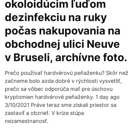
okoloidúcim ľuďom
dezinfekciu na ruky
počas nakupovania na
obchodnej ulici Neuve
v Bruseli, archívne foto.
Prečo používať hardvérovú peňaženku? Skôr než
začneme bolo azda dobré v rýchlosti vysvetliť,
prečo sa vôbec odporúča mať pre úschovu
kryptomien hardvérové peňaženky. 1 day ago
3/10/2021 Práve teraz sme získali priestor sa
zastaviť a obzrieť. V kríze stúpa
nezamestnanosť.