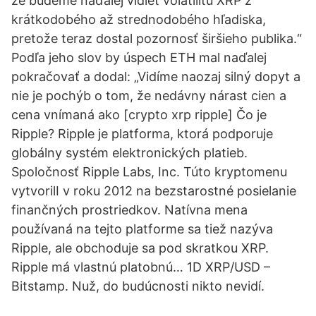
že budeme naďalej vidieť volatilitu XRP z
krátkodobého až strednodobého hľadiska,
pretože teraz dostal pozornosť širšieho publika.“
Podľa jeho slov by úspech ETH mal naďalej
pokračovať a dodal: „Vidíme naozaj silný dopyt a
nie je pochýb o tom, že nedávny nárast cien a
cena vnímaná ako [crypto xrp ripple] Čo je
Ripple? Ripple je platforma, ktorá podporuje
globálny systém elektronických platieb.
Spoločnosť Ripple Labs, Inc. Túto kryptomenu
vytvorilI v roku 2012 na bezstarostné posielanie
finančných prostriedkov. Natívna mena
používaná na tejto platforme sa tiež nazýva
Ripple, ale obchoduje sa pod skratkou XRP.
Ripple má vlastnú platobnú… 1D XRP/USD –
Bitstamp. Nuž, do budúcnosti nikto nevidí.