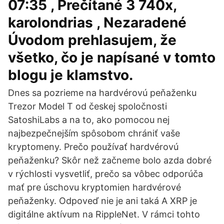
07:35 , Prečítané 3 740x,
karolondrias , Nezaradené
Úvodom prehlasujem, že
všetko, čo je napísané v tomto
blogu je klamstvo.
Dnes sa pozrieme na hardvérovú peňaženku
Trezor Model T od českej spoločnosti
SatoshiLabs a na to, ako pomocou nej
najbezpečnejším spôsobom chrániť vaše
kryptomeny. Prečo používať hardvérovú
peňaženku? Skôr než začneme bolo azda dobré
v rýchlosti vysvetliť, prečo sa vôbec odporúča
mať pre úschovu kryptomien hardvérové
peňaženky. Odpoveď nie je ani taká A XRP je
digitálne aktívum na RippleNet. V rámci tohto