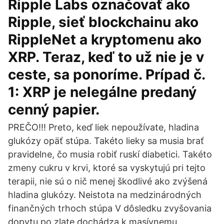
Ripple Labs označovať ako
Ripple, sieť blockchainu ako
RippleNet a kryptomenu ako
XRP. Teraz, keď to už nie je v
ceste, sa ponoríme. Prípad č.
1: XRP je nelegálne predaný
cenný papier.
PREČO!!! Preto, keď liek nepoužívate, hladina
glukózy opäť stúpa. Takéto lieky sa musia brať
pravidelne, čo musia robiť ruskí diabetici. Takéto
zmeny cukru v krvi, ktoré sa vyskytujú pri tejto
terapii, nie sú o nič menej škodlivé ako zvýšená
hladina glukózy. Neistota na medzinárodných
finančných trhoch stúpa V dôsledku zvyšovania
dopytu po zlate dochádza k masívnemu