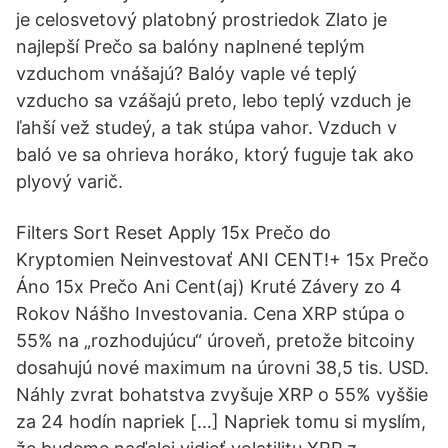
je celosvetový platobný prostriedok Zlato je
najlepší Prečo sa balóny naplnené teplým
vzduchom vnášajú? Balóy vaple vé teplý
vzducho sa vzášajú preto, lebo teplý vzduch je
ľahší vež studeý, a tak stúpa vahor. Vzduch v
baló ve sa ohrieva horáko, ktorý fuguje tak ako
plyový varič.
Filters Sort Reset Apply 15x Prečo do
Kryptomien Neinvestovať ANI CENT!+ 15x Prečo
Áno 15x Prečo Ani Cent(aj) Kruté Závery zo 4
Rokov Nášho Investovania. Cena XRP stúpa o
55% na „rozhodujúcu“ úroveň, pretože bitcoiny
dosahujú nové maximum na úrovni 38,5 tis. USD.
Náhly zvrat bohatstva zvyšuje XRP o 55% vyššie
za 24 hodín napriek […] Napriek tomu si myslím,